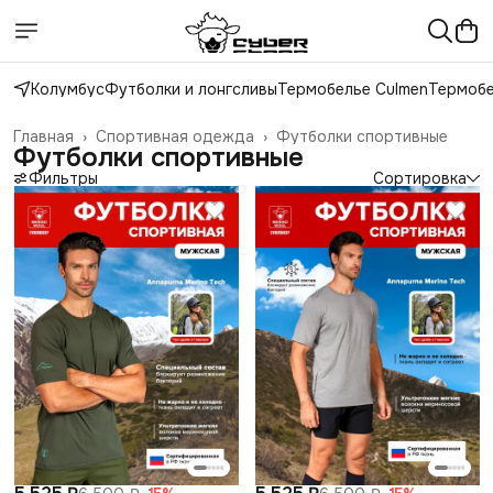
Колумбус
Футболки и лонгсливы
Термобелье Culmen
Термобе
Главная
›
Спортивная одежда
›
Футболки спортивные
Футболки спортивные
Фильтры
Сортировка