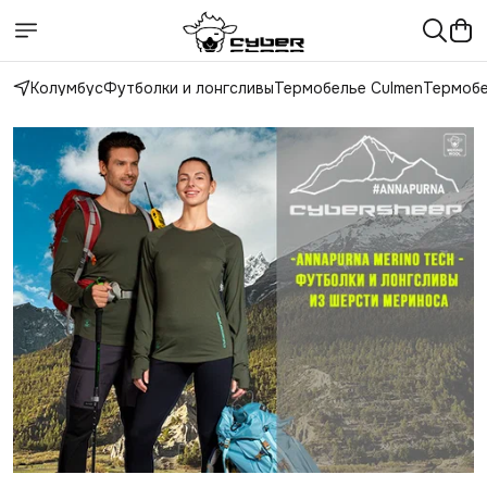
Колумбус
Футболки и лонгсливы
Термобелье Culmen
Термобе