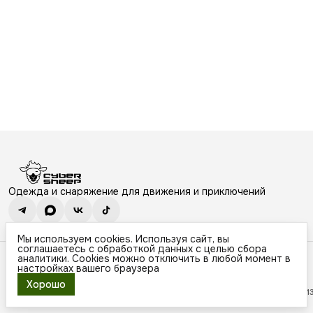
Одежда и снаряжение для движения и приключений
Мы используем cookies. Используя сайт, вы
соглашаетесь с обработкой данных с целью сбора
Контакты и поддержка
аналитики. Cookies можно отключить в любой момент в
настройках вашего браузера
Режим работы
ПН-ВС: 10.30-19.30
Хорошо
© ИП Лепескина Д.Д.
Оплата
Доставка
Правила возврата
Рекви
Эл. почта
e.sales@cybersheep.ru