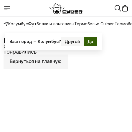
Колумбус
Футболки и лонгсливы
Термобелье Culmen
Термобе
В избранном пока пусто
Ваш город —
Колумбус
?
Другой
Да
Сохраняйте здесь товары, которые
понравились
Вернуться на главную