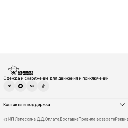
Одежда и снаряжение для движения и приключений
Контакты и поддержка
Режим работы
ПН-ВС: 10.30-19.30
© ИП Лепескина Д.Д.
Оплата
Доставка
Правила возврата
Рекви
Эл. почта
e.sales@cybersheep.ru