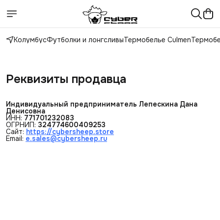
Колумбус
Футболки и лонгсливы
Термобелье Culmen
Термобе
Реквизиты продавца
Индивидуальный предприниматель Лепескина Дана 
Денисовна
ИНН:
771701232083
ОГРНИП:
324774600409253
Сайт:
https://cybersheep.store
Email:
e.sales@cybersheep.ru