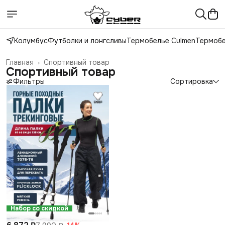
Колумбус
Футболки и лонгсливы
Термобелье Culmen
Термобе
Главная
›
Спортивный товар
Спортивный товар
Фильтры
Сортировка
Набор со скидкой