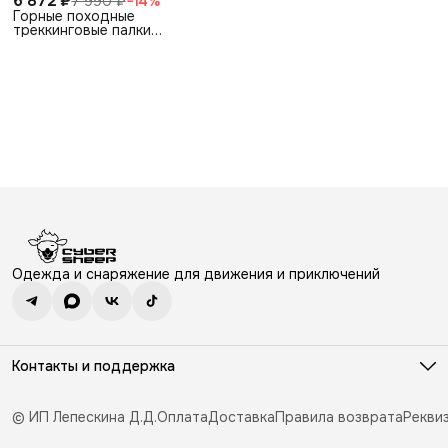
6 872 ₽
7 990 ₽
−
14
%
Горные походные
треккинговые палки
CYBERSHEEP TRAVERSE
Одежда и снаряжение для движения и приключений
Контакты и поддержка
Режим работы
ПН-ВС: 10.30-19.30
© ИП Лепескина Д.Д.
Оплата
Доставка
Правила возврата
Рекви
Эл. почта
e.sales@cybersheep.ru