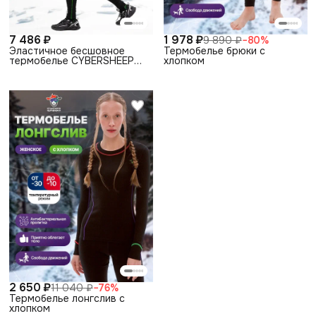
7 486 ₽
1 978 ₽
9 890 ₽
−
80
%
Эластичное бесшовное
Термобелье брюки с
термобелье CYBERSHEEP
хлопком
NIX, комплект
2 650 ₽
11 040 ₽
−
76
%
Термобелье лонгслив с
хлопком