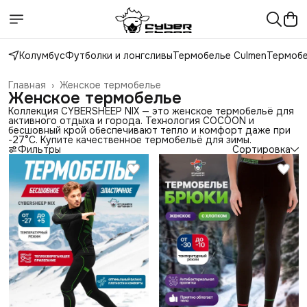
Колумбус
Футболки и лонгсливы
Термобелье Culmen
Термобе
Главная
›
Женское термобелье
Женское термобелье
Коллекция CYBERSHEEP NIX — это женское термобельё для
активного отдыха и города. Технология COCOON и
бесшовный крой обеспечивают тепло и комфорт даже при
-27°C. Купите качественное термобельё для зимы.
Фильтры
Сортировка