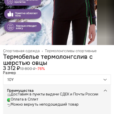
Спортивная одежда
›
Термолонгсливы спортивные
Главная
›
Термобелье термолонгслив с
шерстью овцы
3 312 ₽
13 800 ₽
−
76
%
Размер
10Y
Преимущества
Доставим в пункты выдачи СДЕК и Почты России
Оплата в Сплит
Можно вернуть неподошедший товар