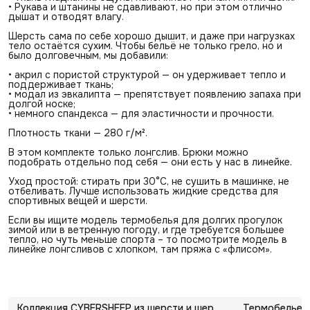
• Рукава и штанины не сдавливают, но при этом отлично
дышат и отводят влагу.
Шерсть сама по себе хорошо дышит, и даже при нагрузках
тело остаётся сухим. Чтобы бельё не только грело, но и
было долговечным, мы добавили:
• акрил с пористой структурой — он удерживает тепло и
поддерживает ткань;
• модал из эвкалипта — препятствует появлению запаха при
долгой носке;
• немного спандекса — для эластичности и прочности.
Плотность ткани — 280 г/м².
В этом комплекте только лонгслив. Брюки можно
подобрать отдельно под себя — они есть у нас в линейке.
Уход простой: стирать при 30°С, не сушить в машинке, не
отбеливать. Лучше использовать жидкие средства для
спортивных вещей и шерсти.
Если вы ищите модель термобелья для долгих прогулок
зимой или в ветренную погоду, и где требуется большее
тепло, но чуть меньше спорта – то посмотрите модель в
линейке лонгсливов с хлопком, там пряжа с «флисом».
Коллекция CYBERSHEEP из шерсти и шерсти мериноса
Термобелье 