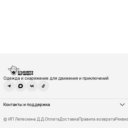
Одежда и снаряжение для движения и приключений
Контакты и поддержка
Режим работы
ПН-ВС: 10.30-19.30
© ИП Лепескина Д.Д.
Оплата
Доставка
Правила возврата
Рекви
Эл. почта
e.sales@cybersheep.ru