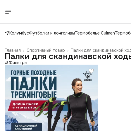
Колумбус
Футболки и лонгсливы
Термобелье Culmen
Термобе
Главная
›
Спортивный товар
›
Палки для скандинавской ход
Палки для скандинавской ход
Фильтры