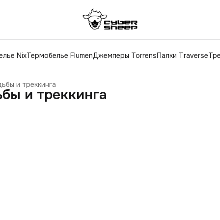
лье Nix
Термобелье Flumen
Джемперы Torrens
Палки Traverse
Тре
ьбы и треккинга
ьбы и треккинга