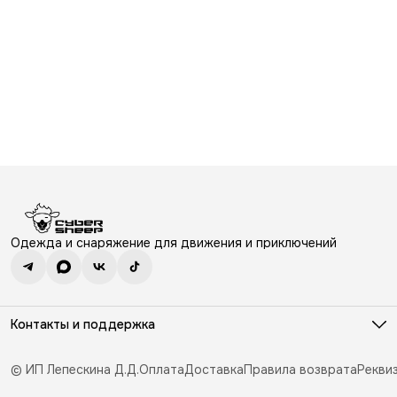
Одежда и снаряжение для движения и приключений
Контакты и поддержка
Режим работы
ПН-ВС: 10.30-19.30
© ИП Лепескина Д.Д.
Оплата
Доставка
Правила возврата
Рекви
Эл. почта
e.sales@cybersheep.ru